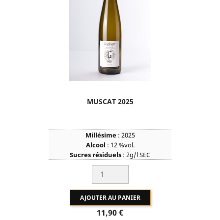
MUSCAT 2025
Millésime
:
2025
Alcool
:
12
%vol.
Sucres résiduels
:
2
g/l SEC
AJOUTER AU PANIER
Prix
11,90 €