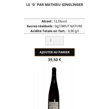
LE 'G' PAR MATHIEU GINGLINGER
Alcool
: 12,5%vol.
Sucres résiduels
: 0g/l BRUT NATURE
Acidité Totale en Tart.
: 6,90 g/l
So2 Total
: 20mg/l
AJOUTER AU PANIER
Prix
39,50 €