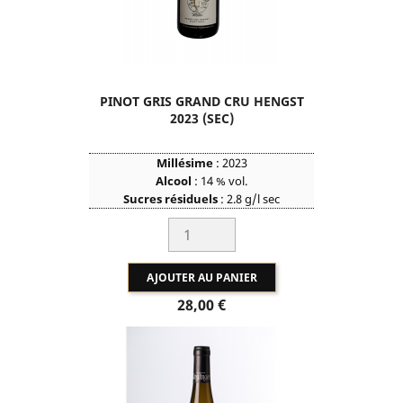
PINOT GRIS GRAND CRU HENGST
2023 (SEC)
Millésime
: 2023
Alcool
: 14 % vol.
Sucres résiduels
: 2.8 g/l sec
Acidité Totale en Tart.
: 5,77g/l
So2 Total
: 60 mg/l
AJOUTER AU PANIER
Prix
28,00 €