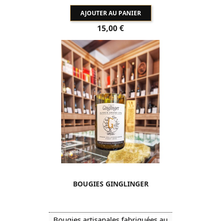
AJOUTER AU PANIER
Prix
15,00 €
BOUGIES GINGLINGER
Bougies artisanales fabriquées au