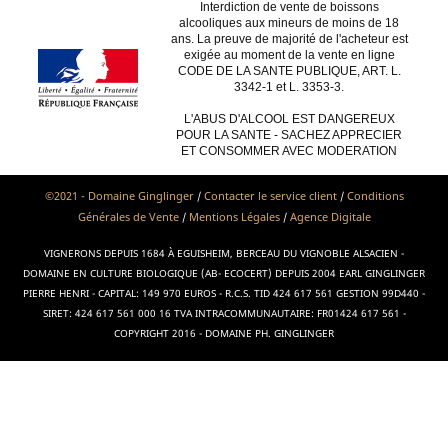
Interdiction de vente de boissons
alcooliques aux mineurs de moins de 18
ans. La preuve de majorité de l'acheteur est
exigée au moment de la vente en ligne
CODE DE LA SANTE PUBLIQUE, ART. L.
3342-1 et L. 3353-3.
L'ABUS D'ALCOOL EST DANGEREUX
POUR LA SANTE - SACHEZ APPRECIER
ET CONSOMMER AVEC MODERATION
©2021 - Domaine Ginglinger
Contacter le service client
Conditions
/
/
Générales de Vente
Mentions Légales
Agence Digitale
/
/
VIGNERONS DEPUIS 1684 À EGUISHEIM, BERCEAU DU VIGNOBLE ALSACIEN -
DOMAINE EN CULTURE BIOLOGIQUE (AB- ECOCERT) DEPUIS 2004 EARL GINGLINGER
PIERRE HENRI - CAPITAL: 149 970 EUROS - R.C.S. TID 424 617 561 GESTION 99D440 -
SIRET: 424 617 561 000 16 TVA INTRACOMMUNAUTAIRE: FR01424 617 561 -
COPYRIGHT 2016 - DOMAINE PH. GINGLINGER