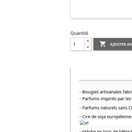
Quantité

AJOUTER AU
- Bougies artisanales fab
- Parfums inspirés par l
- Parfums naturels sans 
- Cire de soja européenne
- Mèche en bois de hêtre f