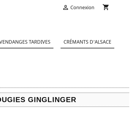
shopping_cart

Connexion
Panier
(0)
VENDANGES TARDIVES
CRÉMANTS D'ALSACE
OUGIES GINGLINGER